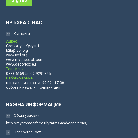
ВРЪЗКА С НАС
Контакти
Адрес:
София, ул. Кукуш 1
b2b@ivel.org
www.ivel.org
www.myecopack.com
www.decorbox.eu
Телефони:
0888 615995, 02 9291345
Работно време:
понеделник - петък: 09:00 - 17:30
събота и неделя: почивни дни
ВАЖНА ИНФОРМАЦИЯ
Общи условия
http://mypromogift.co.uk/terms-and-conditions/
Поверителност