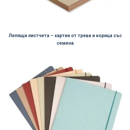
Лепящи листчета – хартия от трева и корица със
семена