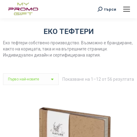
Search:
търси
ЕКО ТЕФТЕРИ
You are here:
Еко тефтери собствено производство. Възможно е брандиране,
както на корицата, така и на вътрешните страници.
Индивидуален дизайн и сертифицирана хартия.
S
Показване на 1–12 от 56 резултата
b
l