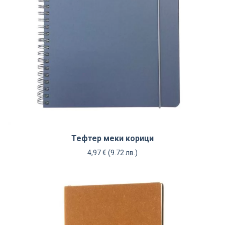
Тефтер меки корици
4,97
€
(9.72 лв.)