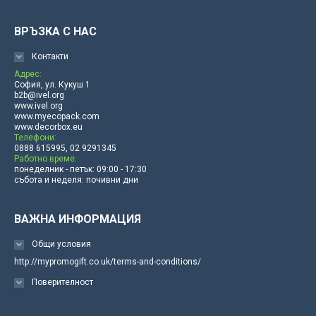
ВРЪЗКА С НАС
Контакти
Адрес:
София, ул. Кукуш 1
b2b@ivel.org
www.ivel.org
www.myecopack.com
www.decorbox.eu
Телефони:
0888 615995, 02 9291345
Работно време:
понеделник - петък: 09:00 - 17:30
събота и неделя: почивни дни
ВАЖНА ИНФОРМАЦИЯ
Общи условия
http://mypromogift.co.uk/terms-and-conditions/
Поверителност