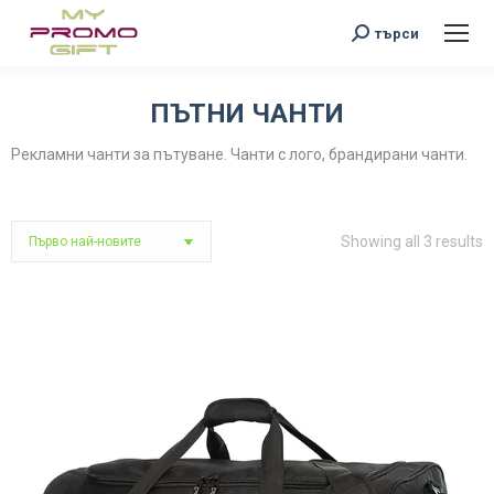
Search:
търси
ПЪТНИ ЧАНТИ
You are here:
Рекламни чанти за пътуване. Чанти с лого, брандирани чанти.
S
Showing all 3 results
b
l