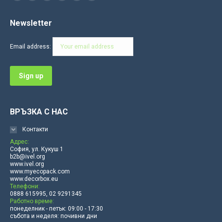
Facebook
YouTube
Linkedin
Instagram
Mail
Website
page
page
page
page
page
page
Newsletter
opens
opens
opens
opens
opens
opens
in
in
in
in
in
in
Email address:
new
new
new
new
new
new
window
window
window
window
window
window
ВРЪЗКА С НАС
Контакти
Адрес:
София, ул. Кукуш 1
b2b@ivel.org
www.ivel.org
www.myecopack.com
www.decorbox.eu
Телефони:
0888 615995, 02 9291345
Работно време:
понеделник - петък: 09:00 - 17:30
събота и неделя: почивни дни