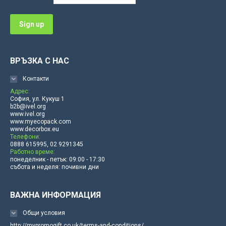
window
window
window
window
window
window
ВРЪЗКА С НАС
Контакти
Адрес:
София, ул. Кукуш 1
b2b@ivel.org
www.ivel.org
www.myecopack.com
www.decorbox.eu
Телефони:
0888 615995, 02 9291345
Работно време:
понеделник - петък: 09:00 - 17:30
събота и неделя: почивни дни
ВАЖНА ИНФОРМАЦИЯ
Общи условия
http://mypromogift.co.uk/terms-and-conditions/