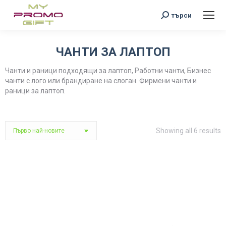
Search:
търси
ЧАНТИ ЗА ЛАПТОП
You are here:
Чанти и раници подходящи за лаптоп, Работни чанти, Бизнес
чанти с лого или брандиране на слоган. Фирмени чанти и
раници за лаптоп.
S
Showing all 6 results
b
l