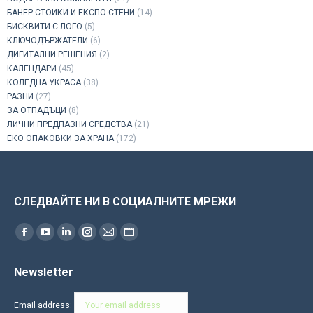
БАНЕР СТОЙКИ И ЕКСПО СТЕНИ
(14)
БИСКВИТИ С ЛОГО
(5)
КЛЮЧОДЪРЖАТЕЛИ
(6)
ДИГИТАЛНИ РЕШЕНИЯ
(2)
КАЛЕНДАРИ
(45)
КОЛЕДНА УКРАСА
(38)
РАЗНИ
(27)
ЗА ОТПАДЪЦИ
(8)
ЛИЧНИ ПРЕДПАЗНИ СРЕДСТВА
(21)
ЕКО ОПАКОВКИ ЗА ХРАНА
(172)
СЛЕДВАЙТЕ НИ В СОЦИАЛНИТЕ МРЕЖИ
Find us on:
Facebook
YouTube
Linkedin
Instagram
Mail
Website
page
page
page
page
page
page
Newsletter
opens
opens
opens
opens
opens
opens
in
in
in
in
in
in
Email address:
new
new
new
new
new
new