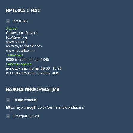
ВРЪЗКА С НАС
Контакти
Адрес:
София, ул. Кукуш 1
b2b@ivel.org
www.ivel.org
www.myecopack.com
www.decorbox.eu
Телефони:
0888 615995, 02 9291345
Работно време:
понеделник - петък: 09:00 - 17:30
събота и неделя: почивни дни
ВАЖНА ИНФОРМАЦИЯ
Общи условия
http://mypromogift.co.uk/terms-and-conditions/
Поверителност