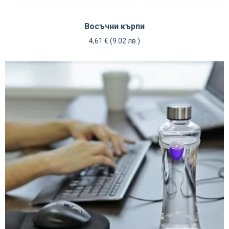
Восъчни кърпи
4,61
€
(9.02 лв.)