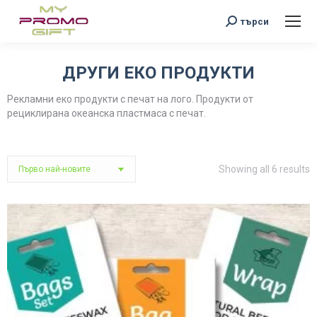
Search:
търси
ДРУГИ ЕКО ПРОДУКТИ
You are here:
Рекламни еко продукти с печат на лого. Продукти от
рециклирана океанска пластмаса с печат.
S
Showing all 6 results
b
l