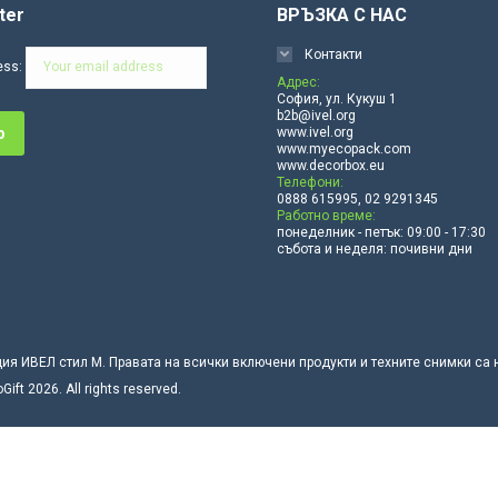
ter
ВРЪЗКА С НАС
Контакти
ess:
Адрес:
София, ул. Кукуш 1
b2b@ivel.org
www.ivel.org
www.myecopack.com
www.decorbox.eu
Телефони:
0888 615995, 02 9291345
Работно време:
понеделник - петък: 09:00 - 17:30
събота и неделя: почивни дни
ция ИВЕЛ стил М. Правата на всички включени продукти и техните снимки са
t 2026. All rights reserved.