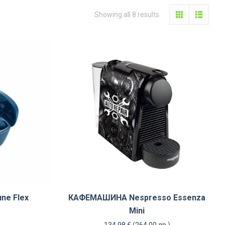
Sorted
Showing all 8 results
by
latest
ne Flex
КАФЕМАШИНА Nespresso Essenza
Mini
134,98
€
(264.00 лв.)