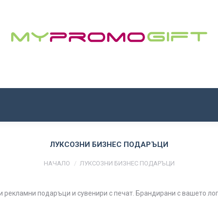
НАЧАЛО
ЗА НАС
ПРОДУКТИ
КОНТАКТИ
ЛУКСОЗНИ БИЗНЕС ПОДАРЪЦИ
You are here:
НАЧАЛО
ЛУКСОЗНИ БИЗНЕС ПОДАРЪЦИ
и рекламни подаръци и сувенири с печат. Брандирани с вашето лог