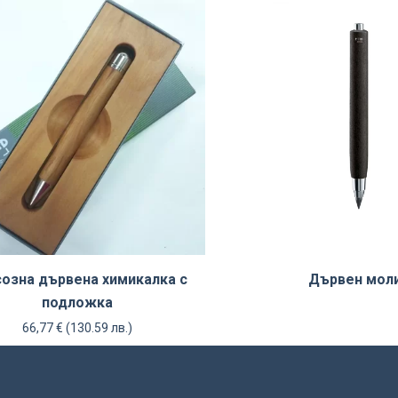
озна дървена химикалка с
Дървен мол
подложка
66,77
€
(130.59 лв.)