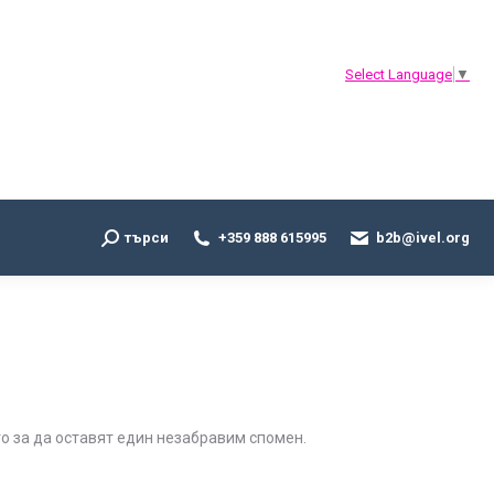
Search:
търси
+359 888 615995
b2b@ivel.org
Select Language
▼
Search:
търси
+359 888 615995
b2b@ivel.org
о за да оставят един незабравим спомен.