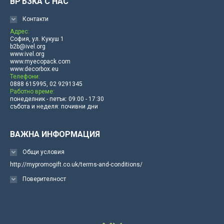
ВРЪЗКА С НАС
Контакти
Адрес:
София, ул. Кукуш 1
b2b@ivel.org
www.ivel.org
www.myecopack.com
www.decorbox.eu
Телефони:
0888 615995, 02 9291345
Работно време:
понеделник - петък: 09:00 - 17:30
събота и неделя: почивни дни
ВАЖНА ИНФОРМАЦИЯ
Общи условия
http://mypromogift.co.uk/terms-and-conditions/
Поверителност