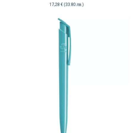
17,28
€
(33.80 лв.)