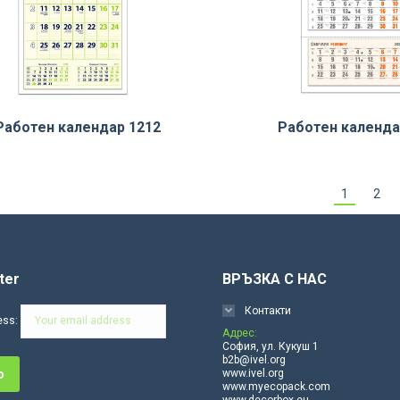
Работен календар 1212
Работен календа
1
2
ter
ВРЪЗКА С НАС
Контакти
ess:
Адрес:
София, ул. Кукуш 1
b2b@ivel.org
www.ivel.org
www.myecopack.com
www.decorbox.eu