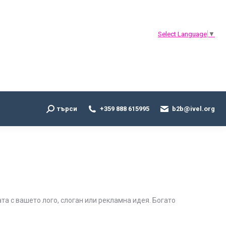
Search:
търси
+359 888 615995
b2b@ivel.org
Select Language
▼
Search:
търси
+359 888 615995
b2b@ivel.org
а с вашето лого, слоган или рекламна идея. Богато