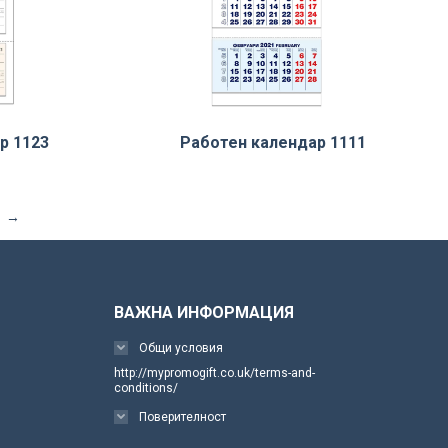
р 1123
Работен календар 1111
→
ВАЖНА ИНФОРМАЦИЯ
Общи условия
http://mypromogift.co.uk/terms-and-
conditions/
Поверителност