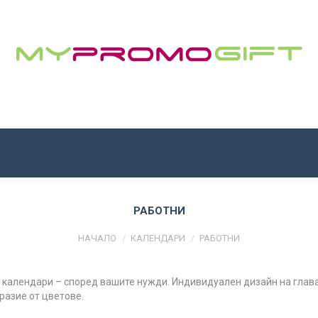
НАЧАЛО
ЗА НАС
ПРОДУКТИ
КОНТАКТИ
РАБОТНИ
You are here:
НАЧАЛО
КАЛЕНДАРИ
РАБОТНИ
 календари – според вашите нужди. Индивидуален дизайн на глават
разие от цветове.