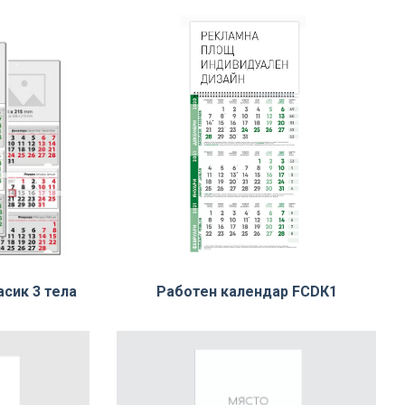
сик 3 тела
Работен календар FCDК1