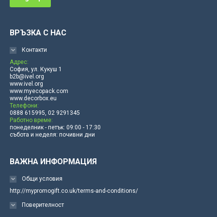
ВРЪЗКА С НАС
Контакти
Адрес:
София, ул. Кукуш 1
b2b@ivel.org
www.ivel.org
www.myecopack.com
www.decorbox.eu
Телефони:
0888 615995, 02 9291345
Работно време:
понеделник - петък: 09:00 - 17:30
събота и неделя: почивни дни
ВАЖНА ИНФОРМАЦИЯ
Общи условия
http://mypromogift.co.uk/terms-and-conditions/
Поверителност