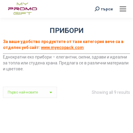
Search:
търси
ПРИБОРИ
You are here:
За ваше удобство продуктите от тази категория вече са в
отделен уеб сайт:
www.myecopack.com
Еднократни еко прибори – елегантни, силни, здрави и идеални
за топла или студена храна. Предлага се в различни материали
и цветове.
S
Showing all 9 results
b
l