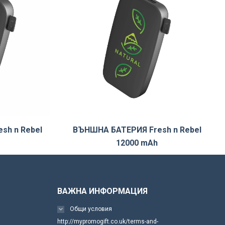
sh n Rebel
ВЪНШНА БАТЕРИЯ Fresh n Rebel
12000 mAh
ВАЖНА ИНФОРМАЦИЯ
Общи условия
http://mypromogift.co.uk/terms-and-