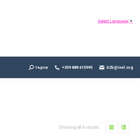
Search:
търси
+359 888 615995
b2b@ivel.org
Select Language
▼
Search:
търси
+359 888 615995
b2b@ivel.org
Sorted
Showing all 6 results
by
latest