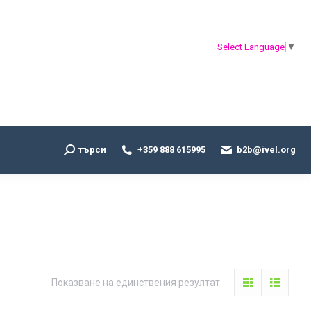
Search:
търси
+359 888 615995
b2b@ivel.org
Select Language
▼
Search:
търси
+359 888 615995
b2b@ivel.org
Показване на единствения резултат