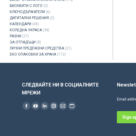
БИСКВИТИ С ЛОГО
(5)
КЛЮЧОДЪРЖАТЕЛИ
(6)
ДИГИТАЛНИ РЕШЕНИЯ
(2)
КАЛЕНДАРИ
(45)
КОЛЕДНА УКРАСА
(38)
РАЗНИ
(27)
ЗА ОТПАДЪЦИ
(8)
ЛИЧНИ ПРЕДПАЗНИ СРЕДСТВА
(21)
ЕКО ОПАКОВКИ ЗА ХРАНА
(172)
СЛЕДВАЙТЕ НИ В СОЦИАЛНИТЕ
Newslet
МРЕЖИ
Email addr
Find us on:
Facebook
YouTube
Linkedin
Instagram
Mail
Website
page
page
page
page
page
page
opens
opens
opens
opens
opens
opens
in
in
in
in
in
in