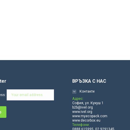
ter
ВРЪЗКА С НАС
Контакти
ess:
Адрес:
София, ул. Кукуш 1
b2b@ivel.org
www.ivel.org
www.myecopack.com
www.decorbox.eu
Телефони:
0888 615995, 02 9291345