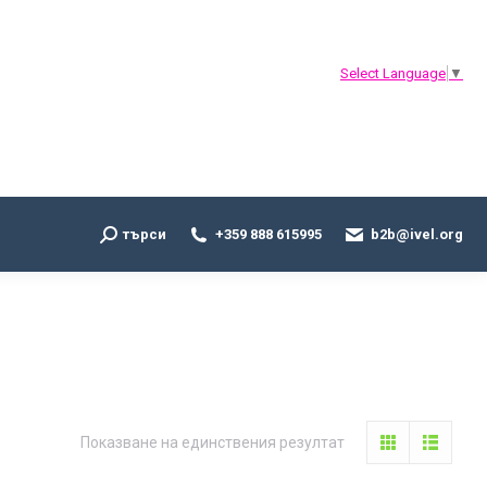
Search:
търси
+359 888 615995
b2b@ivel.org
Select Language
▼
Search:
търси
+359 888 615995
b2b@ivel.org
Показване на единствения резултат