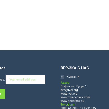
ter
ВРЪЗКА С НАС
Контакти
ess:
Адрес:
София, ул. Кукуш 1
b2b@ivel.org
www.ivel.org
www.myecopack.com
www.decorbox.eu
Телефони:
0888 615995, 02 9291345