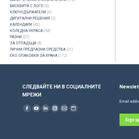
БИСКВИТИ С ЛОГО
(5)
КЛЮЧОДЪРЖАТЕЛИ
(6)
ДИГИТАЛНИ РЕШЕНИЯ
(2)
КАЛЕНДАРИ
(45)
КОЛЕДНА УКРАСА
(38)
РАЗНИ
(27)
ЗА ОТПАДЪЦИ
(8)
ЛИЧНИ ПРЕДПАЗНИ СРЕДСТВА
(21)
ЕКО ОПАКОВКИ ЗА ХРАНА
(172)
СЛЕДВАЙТЕ НИ В СОЦИАЛНИТЕ
Newslet
МРЕЖИ
Email addr
Find us on:
Facebook
YouTube
Linkedin
Instagram
Mail
Website
page
page
page
page
page
page
opens
opens
opens
opens
opens
opens
in
in
in
in
in
in