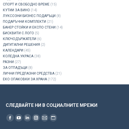
СПОРТ И СВОБОДНО ВРЕМЕ
(15)
КУТИИ ЗА ВИНО
(14)
ЛУКСОЗНИ БИЗНЕС ПОДАРЪЦИ
(8)
ПОДАРЪЧНИ КОМПЛЕКТИ
(21)
БАНЕР СТОЙКИ И ЕКСПО СТЕНИ
(14)
БИСКВИТИ С ЛОГО
(5)
КЛЮЧОДЪРЖАТЕЛИ
(6)
ДИГИТАЛНИ РЕШЕНИЯ
(2)
КАЛЕНДАРИ
(45)
КОЛЕДНА УКРАСА
(38)
РАЗНИ
(27)
ЗА ОТПАДЪЦИ
(8)
ЛИЧНИ ПРЕДПАЗНИ СРЕДСТВА
(21)
ЕКО ОПАКОВКИ ЗА ХРАНА
(172)
СЛЕДВАЙТЕ НИ В СОЦИАЛНИТЕ МРЕЖИ
Find us on:
Facebook
YouTube
Linkedin
Instagram
Mail
Website
page
page
page
page
page
page