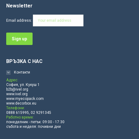
Newsletter
opens
opens
opens
opens
opens
opens
in
in
in
in
in
in
Email address:
new
new
new
new
new
new
window
window
window
window
window
window
ВРЪЗКА С НАС
Контакти
Адрес:
София, ул. Кукуш 1
b2b@ivel.org
www.ivel.org
www.myecopack.com
www.decorbox.eu
Телефони:
0888 615995, 02 9291345
Работно време:
понеделник - петък: 09:00 - 17:30
събота и неделя: почивни дни