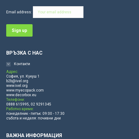
in
in
in
in
in
in
Email address:
new
new
new
new
new
new
window
window
window
window
window
window
ВРЪЗКА С НАС
Контакти
Адрес:
София, ул. Кукуш 1
b2b@ivel.org
www.ivel.org
www.myecopack.com
www.decorbox.eu
Телефони:
0888 615995, 02 9291345
Работно време:
понеделник - петък: 09:00 - 17:30
събота и неделя: почивни дни
ВАЖНА ИНФОРМАЦИЯ