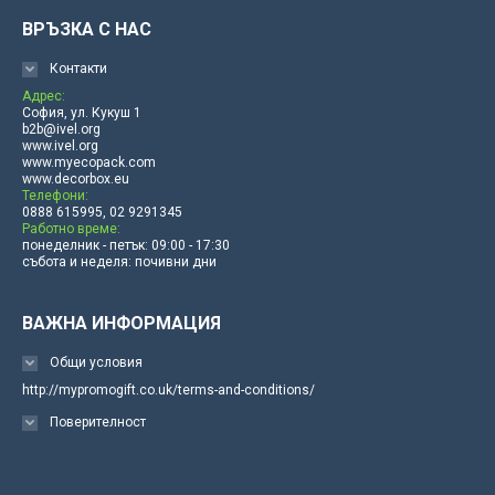
ВРЪЗКА С НАС
Контакти
Адрес:
София, ул. Кукуш 1
b2b@ivel.org
www.ivel.org
www.myecopack.com
www.decorbox.eu
Телефони:
0888 615995, 02 9291345
Работно време:
понеделник - петък: 09:00 - 17:30
събота и неделя: почивни дни
ВАЖНА ИНФОРМАЦИЯ
Общи условия
http://mypromogift.co.uk/terms-and-conditions/
Поверителност