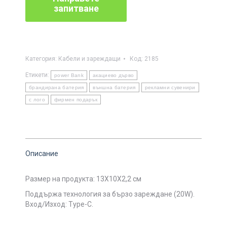
Категория:
Кабели и зареждащи
Код:
2185
Етикети:
power Bank
акациево дърво
брандирана батерия
външна батерия
рекламни сувенири
с лого
фирмен подарък
Описание
Размер на продукта:
13X10X2,2 см
Поддържа технология за бързо зареждане (20W).
Вход/Изход: Type-C.