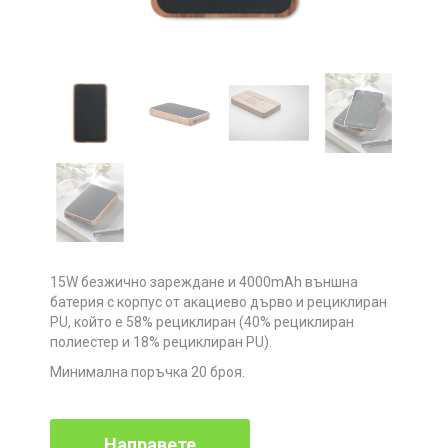
15W безжично зареждане и 4000mAh външна
батерия с корпус от акациево дърво и рециклиран
PU, който е 58% рециклиран (40% рециклиран
полиестер и 18% рециклиран PU).
Минимална поръчка 20 броя.