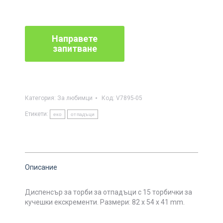
Категория:
За любимци
Код:
V7895-05
Етикети:
еко
отпадъци
Описание
Диспенсър за торби за отпадъци с 15 торбички за
кучешки екскременти. Размери: 82 x 54 x 41 mm.