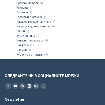
Прозрачни кутии
(8)
Ръкавици
(1)
Сосиери
(7)
Торбички с дръжки
(1)
Чаши за горещи напитки
(14)
Чаши за студени напитки
(9)
Чинии
(5)
Кутии за пица
(2)
Кетъринг аксесоари
(4)
Салфетки
(1)
Сламки
(3)
Чували за отпадъци
(5)
СЛЕДВАЙТЕ НИ В СОЦИАЛНИТЕ МРЕЖИ
Find us on:
Facebook
YouTube
Linkedin
Instagram
Mail
Website
page
page
page
page
page
page
Newsletter
opens
opens
opens
opens
opens
opens