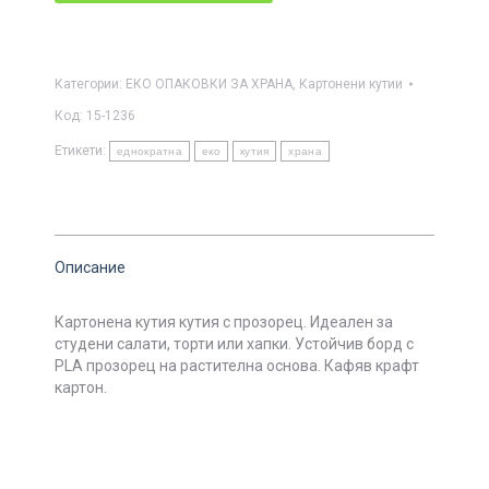
Категории:
ЕКО ОПАКОВКИ ЗА ХРАНА
,
Картонени кутии
Код:
15-1236
Етикети:
еднократна
еко
кутия
храна
Описание
Картонена кутия кутия с прозорец.
Идеален за
студени салати, торти или хапки.
Устойчив борд с
PLA прозорец на растителна основа.
Кафяв крафт
картон.