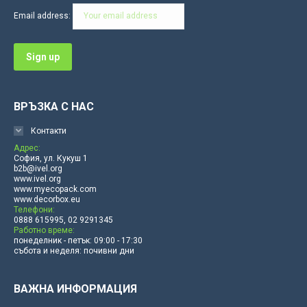
in
in
in
in
in
in
Email address:
new
new
new
new
new
new
window
window
window
window
window
window
ВРЪЗКА С НАС
Контакти
Адрес:
София, ул. Кукуш 1
b2b@ivel.org
www.ivel.org
www.myecopack.com
www.decorbox.eu
Телефони:
0888 615995, 02 9291345
Работно време:
понеделник - петък: 09:00 - 17:30
събота и неделя: почивни дни
ВАЖНА ИНФОРМАЦИЯ