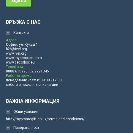
ВРЪЗКА С НАС
Контакти
Адрес:
София, ул. Кукуш 1
b2b@ivel.org
www.ivel.org
www.myecopack.com
www.decorbox.eu
Телефони:
0888 615995, 02 9291345
Работно време:
понеделник - петък: 09:00 - 17:30
събота и неделя: почивни дни
ВАЖНА ИНФОРМАЦИЯ
Общи условия
http://mypromogift.co.uk/terms-and-conditions/
Поверителност