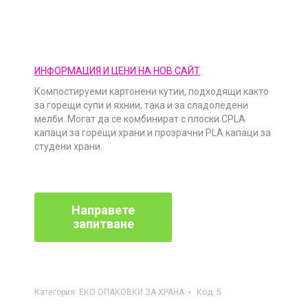
ИНФОРМАЦИЯ И ЦЕНИ НА НОВ САЙТ
Компостируеми картонени кутии, подходящи както
за горещи супи и яхнии, така и за сладоледени
мелби. Могат да се комбинират с плоски CPLA
капаци за горещи храни и прозрачни PLA капаци за
студени храни.
Категория:
ЕКО ОПАКОВКИ ЗА ХРАНА
Код:
5