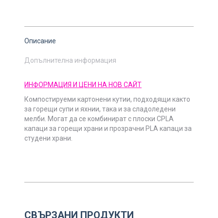
Описание
Допълнителна информация
ИНФОРМАЦИЯ И ЦЕНИ НА НОВ САЙТ
Компостируеми картонени кутии, подходящи както
за горещи супи и яхнии, така и за сладоледени
мелби. Могат да се комбинират с плоски CPLA
капаци за горещи храни и прозрачни PLA капаци за
студени храни.
СВЪРЗАНИ ПРОДУКТИ