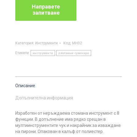
Категория:
Инструменти
Код:
MH02
Етикети:
инструменти
рекламни сувенири
Описание
Допълнителна информация
Изработен от неръждаема стомана инструмент с 8
функции. В допълнение има рядко срещан в
мултиинструментите чук и накрайник за изваждане
на пирони. Опакован в калъф от полиестер.