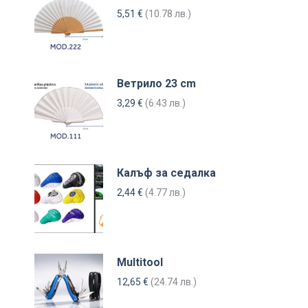
5,51
€
(10.78 лв.)
Ветрило 23 cm
3,29
€
(6.43 лв.)
Калъф за седалка
2,44
€
(4.77 лв.)
Multitool
12,65
€
(24.74 лв.)