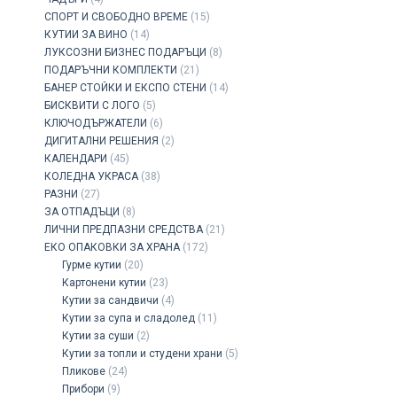
СПОРТ И СВОБОДНО ВРЕМЕ
(15)
КУТИИ ЗА ВИНО
(14)
ЛУКСОЗНИ БИЗНЕС ПОДАРЪЦИ
(8)
ПОДАРЪЧНИ КОМПЛЕКТИ
(21)
БАНЕР СТОЙКИ И ЕКСПО СТЕНИ
(14)
БИСКВИТИ С ЛОГО
(5)
КЛЮЧОДЪРЖАТЕЛИ
(6)
ДИГИТАЛНИ РЕШЕНИЯ
(2)
КАЛЕНДАРИ
(45)
КОЛЕДНА УКРАСА
(38)
РАЗНИ
(27)
ЗА ОТПАДЪЦИ
(8)
ЛИЧНИ ПРЕДПАЗНИ СРЕДСТВА
(21)
ЕКО ОПАКОВКИ ЗА ХРАНА
(172)
Гурме кутии
(20)
Картонени кутии
(23)
Кутии за сандвичи
(4)
Кутии за супа и сладолед
(11)
Кутии за суши
(2)
Кутии за топли и студени храни
(5)
Пликове
(24)
Прибори
(9)