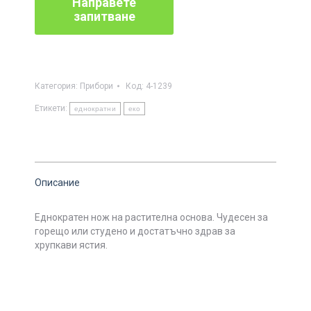
Категория:
Прибори
Код:
4-1239
Етикети:
еднократни
еко
Описание
Еднократен нож на растителна основа.
Чудесен за
горещо или студено и достатъчно здрав за
хрупкави ястия.