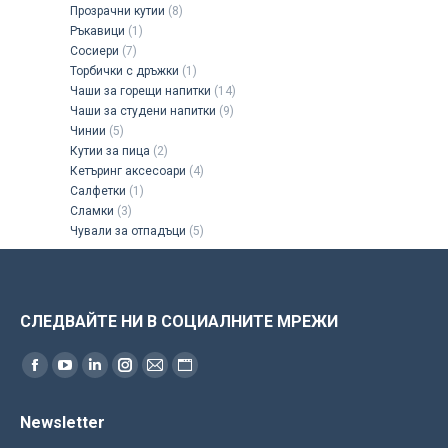
Прозрачни кутии
(8)
Ръкавици
(1)
Сосиери
(7)
Торбички с дръжки
(1)
Чаши за горещи напитки
(14)
Чаши за студени напитки
(9)
Чинии
(5)
Кутии за пица
(2)
Кетъринг аксесоари
(4)
Салфетки
(1)
Сламки
(3)
Чували за отпадъци
(5)
СЛЕДВАЙТЕ НИ В СОЦИАЛНИТЕ МРЕЖИ
Find us on:
Facebook
YouTube
Linkedin
Instagram
Mail
Website
page
page
page
page
page
page
Newsletter
opens
opens
opens
opens
opens
opens