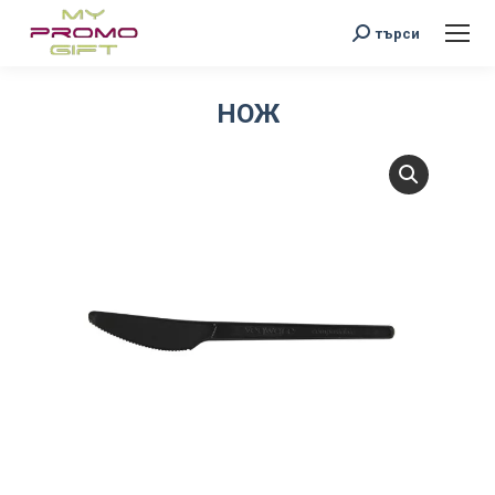
Search:
търси
НОЖ
You are here: