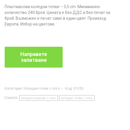
Пластмасови коледни топки – 3,5 cm. Минимално
количество 240 броя. Цената е без ДДС и без печат за
брой. Възможен е печат само в един цвят. Произход:
Европа. Избор на цветове.
Категория:
Коледни топки с лого
Код:
01035
Етикети:
коледни играчки с лого
коледни топки с лого