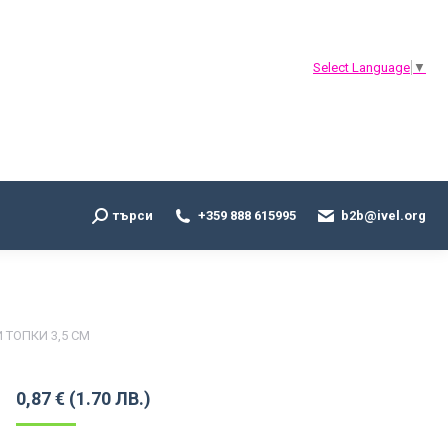
Search:
търси
+359 888 615995
b2b@ivel.org
Select Language
▼
Search:
търси
+359 888 615995
b2b@ivel.org
ТОПКИ 3,5 СМ
0,87
€
(1.70 ЛВ.)