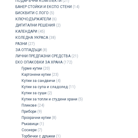
ПОДАРЪЧНИ КОМПЛЕКТИ
(21)
БАНЕР СТОЙКИ И ЕКСПО СТЕНИ
(14)
БИСКВИТИ С ЛОГО
(5)
КЛЮЧОДЪРЖАТЕЛИ
(6)
ДИГИТАЛНИ РЕШЕНИЯ
(2)
КАЛЕНДАРИ
(45)
КОЛЕДНА УКРАСА
(38)
РАЗНИ
(27)
ЗА ОТПАДЪЦИ
(8)
ЛИЧНИ ПРЕДПАЗНИ СРЕДСТВА
(21)
ЕКО ОПАКОВКИ ЗА ХРАНА
(172)
Гурме кутии
(20)
Картонени кутии
(23)
Кутии за сандвичи
(4)
Кутии за супа и сладолед
(11)
Кутии за суши
(2)
Кутии за топли и студени храни
(5)
Пликове
(24)
Прибори
(9)
Прозрачни кутии
(8)
Ръкавици
(1)
Сосиери
(7)
Торбички с дръжки
(1)