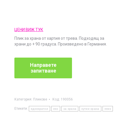
ЦЕНИ ВИЖ ТУК
Плик за храна от хартия от трева. Подходящ за
храни до + 90 градуса. Произведено в Германия.
Категория:
Пликове
Код:
190056
Етикети:
еднократни
еко
за храна
кутии храна
плик