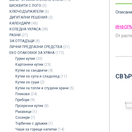
БИСКВИТИ С ЛОГО
(5)
КЛЮЧОДЪРЖАТЕЛИ
(6)
Описан
ДИГИТАЛНИ РЕШЕНИЯ
(2)
КАЛЕНДАРИ
(45)
ИНФОРМ
КОЛЕДНА УКРАСА
(38)
РАЗНИ
(27)
От расти
ЗА ОТПАДЪЦИ
(8)
ЛИЧНИ ПРЕДПАЗНИ СРЕДСТВА
(21)
ЕКО ОПАКОВКИ ЗА ХРАНА
(172)
Гурме кутии
(20)
Картонени кутии
(23)
Кутии за сандвичи
(4)
СВЪР
Кутии за супа и сладолед
(11)
Кутии за суши
(2)
Кутии за топли и студени храни
(5)
Пликове
(24)
Прибори
(9)
Прозрачни кутии
(8)
Ръкавици
(1)
Сосиери
(7)
Торбички с дръжки
(1)
Чаши за горещи напитки
(14)