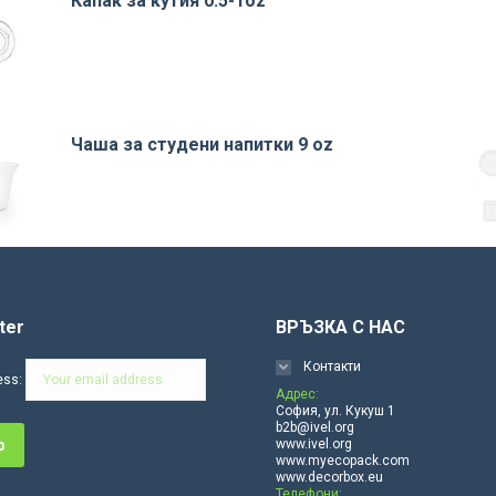
Капак за кутия 0.5-1oz
Чаша за студени напитки 9 oz
ter
ВРЪЗКА С НАС
Контакти
ess:
Адрес:
София, ул. Кукуш 1
b2b@ivel.org
www.ivel.org
www.myecopack.com
www.decorbox.eu
Телефони: