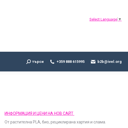
Search:
търси
+359 888 615995
b2b@ivel.org
Select Language
▼
Search:
търси
+359 888 615995
b2b@ivel.org
ИНФОРМАЦИЯ И ЦЕНИ НА НОВ САЙТ
От растителна PLA, био, рециклирана хартия и слама.