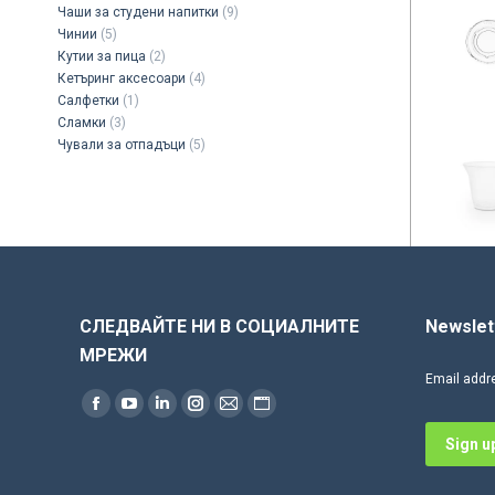
Чаши за студени напитки
(9)
Чинии
(5)
Кутии за пица
(2)
Кетъринг аксесоари
(4)
Салфетки
(1)
Сламки
(3)
Чували за отпадъци
(5)
СЛЕДВАЙТЕ НИ В СОЦИАЛНИТЕ
Newslet
МРЕЖИ
Email addr
Find us on:
Facebook
YouTube
Linkedin
Instagram
Mail
Website
page
page
page
page
page
page
opens
opens
opens
opens
opens
opens