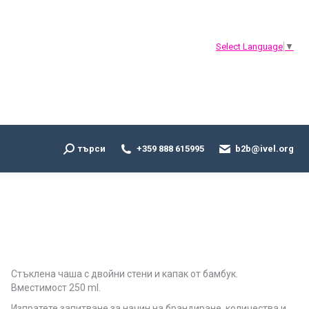
Search:
търси
+359 888 615995
b2b@ivel.org
Select Language
▼
Search:
търси
+359 888 615995
b2b@ivel.org
Стъклена чаша с двойни стени и капак от бамбук.
Вместимост 250 ml.
Изпратете запитване за начин на брандиране, количества и