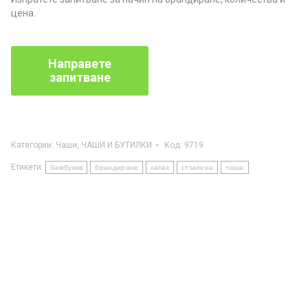
цена.
Категории:
Чаши
,
ЧАШИ И БУТИЛКИ
Код:
9719
Етикети:
бамбуков
брандиране
капак
стъклена
чаша