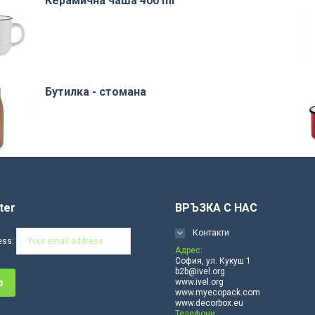
Керамична чаша 400 ml
Бутилка - стомана
ter
ВРЪЗКА С НАС
Контакти
ess:
Адрес:
София, ул. Кукуш 1
b2b@ivel.org
www.ivel.org
www.myecopack.com
www.decorbox.eu
Телефони: