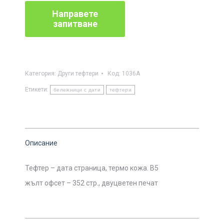
Категория:
Други тефтери
Код:
1036А
Етикети:
бележници с дати
тефтери
Описание
Тефтер – дата страница, термо кожа. B5
жълт офсет – 352 стр., двуцветен печат