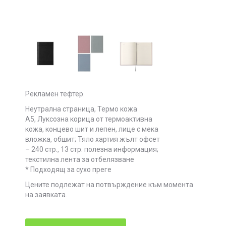
Рекламен тефтер.
Неутрална страница, Термо кожа
А5, Луксозна корица от термоактивна
кожа, концево шит и лепен, лице с мека
вложка, обшит; Тяло хартия жълт офсет
– 240 стр., 13 стр. полезна информация;
текстилна лента за отбелязване
* Подходящ за сухо преге
Цените подлежат на потвърждение към момента
на заявката.