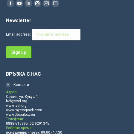
Find us on:
Facebook
YouTube
Linkedin
Instagram
Mail
Website
page
page
page
page
page
page
Newsletter
opens
opens
opens
opens
opens
opens
in
in
in
in
in
in
Email address:
new
new
new
new
new
new
window
window
window
window
window
window
ВРЪЗКА С НАС
Контакти
Адрес:
София, ул. Кукуш 1
b2b@ivel.org
www.ivel.org
www.myecopack.com
www.decorbox.eu
Телефони:
0888 615995, 02 9291345
Работно време:
понеделник - петък: 09:00 - 17:30