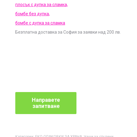
плосък с дупка за сламка,
бомбе без дупка
,
бомбе с дупка за сламка
Безплатна доставка за София за заявки над 200 лв.
Категории:
ЕКО ОПАКОВКИ ЗА ХРАНА
,
Чаши за студени