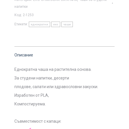
напитки
Код:
2-1253
Етикети:
еднократни
еко
чаши
Описание
Еднократна чаша на растителна основа.
За студени напитки, десерти
плодове, салати или здравословни закуски.
Изработен от PLA,
Компостируема.
Съвместимост с капаци: