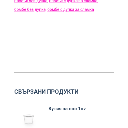
плосък без дупка
,
плосък с дупка за сламка,
бомбе без дупка,
бомбе с дупка за сламка
СВЪРЗАНИ ПРОДУКТИ
Кутия за сос 1oz