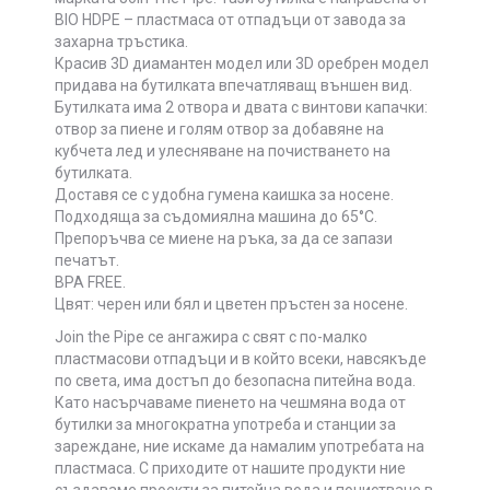
BIO HDPE – пластмаса от отпадъци от завода за
захарна тръстика.
Красив 3D диамантен модел или 3D оребрен модел
придава на бутилката впечатляващ външен вид.
Бутилката има 2 отвора и двата с винтови капачки:
отвор за пиене и голям отвор за добавяне на
кубчета лед и улесняване на почистването на
бутилката.
Доставя се с удобна гумена каишка за носене.
Подходяща за съдомиялна машина до 65°C.
Препоръчва се миене на ръка, за да се запази
печатът.
BPA FREE.
Цвят: черен или бял и цветен пръстен за носене.
Join the Pipe се ангажира с свят с по-малко
пластмасови отпадъци и в който всеки, навсякъде
по света, има достъп до безопасна питейна вода.
Като насърчаваме пиенето на чешмяна вода от
бутилки за многократна употреба и станции за
зареждане, ние искаме да намалим употребата на
пластмаса. С приходите от нашите продукти ние