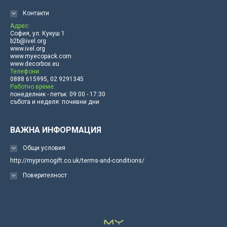
Контакти
Адрес:
София, ул. Кукуш 1
b2b@ivel.org
www.ivel.org
www.myecopack.com
www.decorbox.eu
Телефони:
0888 615995, 02 9291345
Работно време:
понеделник - петък: 09:00 - 17:30
събота и неделя: почивни дни
ВАЖНА ИНФОРМАЦИЯ
Общи условия
http://mypromogift.co.uk/terms-and-conditions/
Поверителност