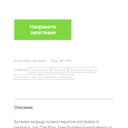
Категория:
Бутилки
Код:
451.361
Етикети:
брандирана
бутилка
бутилка за вода
бутилка с лого
рекламни сувенири
Описание
Бутилка за вода за многократна употреба от
марката Join The Pipe. Тази бутилка е направена от