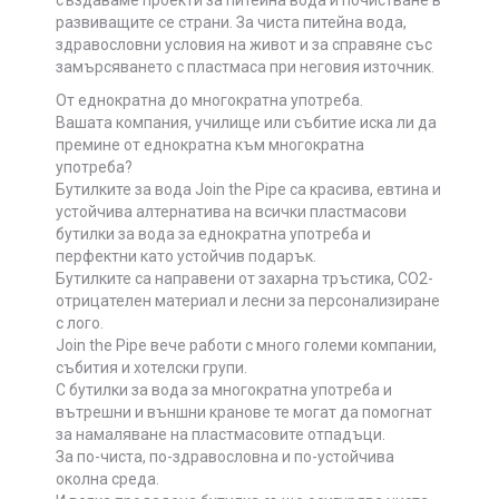
създаваме проекти за питейна вода и почистване в
развиващите се страни. За чиста питейна вода,
здравословни условия на живот и за справяне със
замърсяването с пластмаса при неговия източник.
От еднократна до многократна употреба.
Вашата компания, училище или събитие иска ли да
премине от еднократна към многократна
употреба?
Бутилките за вода Join the Pipe са красива, евтина и
устойчива алтернатива на всички пластмасови
бутилки за вода за еднократна употреба и
перфектни като устойчив подарък.
Бутилките са направени от захарна тръстика, CO2-
отрицателен материал и лесни за персонализиране
с лого.
Join the Pipe вече работи с много големи компании,
събития и хотелски групи.
С бутилки за вода за многократна употреба и
вътрешни и външни кранове те могат да помогнат
за намаляване на пластмасовите отпадъци.
За по-чиста, по-здравословна и по-устойчива
околна среда.