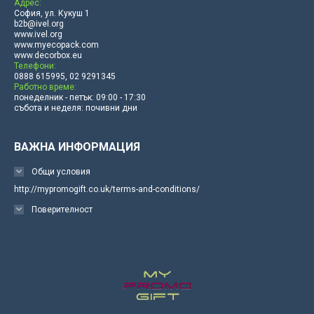
Адрес:
София, ул. Кукуш 1
b2b@ivel.org
www.ivel.org
www.myecopack.com
www.decorbox.eu
Телефони:
0888 615995, 02 9291345
Работно време:
понеделник - петък: 09:00 - 17:30
събота и неделя: почивни дни
ВАЖНА ИНФОРМАЦИЯ
Общи условия
http://mypromogift.co.uk/terms-and-conditions/
Поверителност