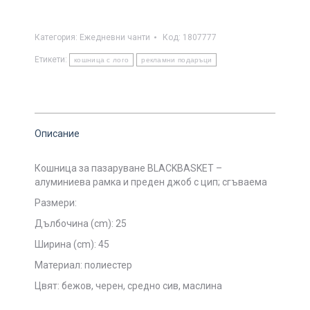
Категория:
Ежедневни чанти
Код:
1807777
Етикети:
кошница с лого
рекламни подаръци
Описание
Кошница за пазаруване
BLACKBASKET –
алуминиева рамка и преден джоб с цип; сгъваема
Размери:
Дълбочина (cm): 25
Ширина (cm): 45
Материал: полиестер
Цвят: бежов, черен, средно сив, маслина