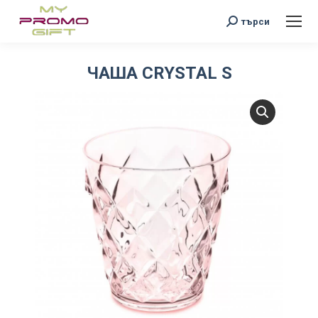
Search:
търси
ЧАША CRYSTAL S
You are here: