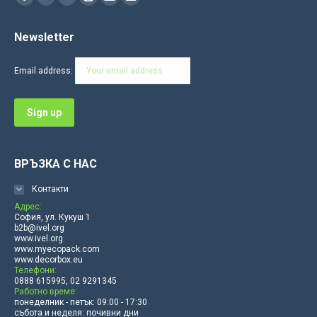
Facebook
YouTube
Linkedin
Instagram
Mail
Website
page
page
page
page
page
page
Newsletter
opens
opens
opens
opens
opens
opens
in
in
in
in
in
in
Email address:
new
new
new
new
new
new
window
window
window
window
window
window
ВРЪЗКА С НАС
Контакти
Адрес:
София, ул. Кукуш 1
b2b@ivel.org
www.ivel.org
www.myecopack.com
www.decorbox.eu
Телефони:
0888 615995, 02 9291345
Работно време:
понеделник - петък: 09:00 - 17:30
събота и неделя: почивни дни