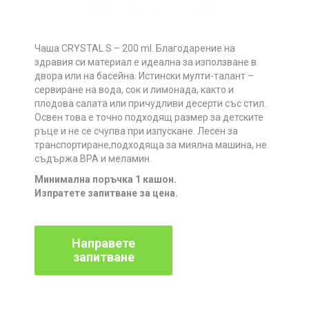
Чаша CRYSTAL S – 200 ml. Благодарение на
здравия си материал е идеална за използване в
двора или на басейна. Истински мулти-талант –
сервиране на вода, сок и лимонада, както и
плодова салата или причудливи десерти със стил.
Освен това е точно подходящ размер за детските
ръце и не се счупва при изпускане. Лесен за
транспортиране,подходяща за миялна машина, не
съдържа BPA и меламин.
Минимална поръчка 1 кашон.
Изпратете запитване за цена.