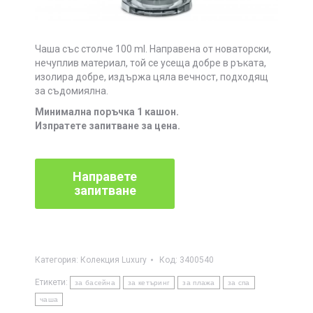
Чаша със столче 100 ml. Направена от новаторски,
нечуплив материал, той се усеща добре в ръката,
изолира добре, издържа цяла вечност, подходящ
за съдомиялна.
Минимална поръчка 1 кашон.
Изпратете запитване за цена.
Категория:
Колекция Luxury
Код:
3400540
Етикети:
за басейна
за кетъринг
за плажа
за спа
чаша