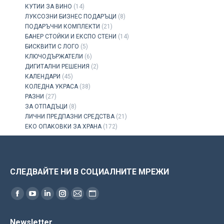
КУТИИ ЗА ВИНО
(14)
ЛУКСОЗНИ БИЗНЕС ПОДАРЪЦИ
(8)
ПОДАРЪЧНИ КОМПЛЕКТИ
(21)
БАНЕР СТОЙКИ И ЕКСПО СТЕНИ
(14)
БИСКВИТИ С ЛОГО
(5)
КЛЮЧОДЪРЖАТЕЛИ
(6)
ДИГИТАЛНИ РЕШЕНИЯ
(2)
КАЛЕНДАРИ
(45)
КОЛЕДНА УКРАСА
(38)
РАЗНИ
(27)
ЗА ОТПАДЪЦИ
(8)
ЛИЧНИ ПРЕДПАЗНИ СРЕДСТВА
(21)
ЕКО ОПАКОВКИ ЗА ХРАНА
(172)
СЛЕДВАЙТЕ НИ В СОЦИАЛНИТЕ МРЕЖИ
Find us on:
Facebook
YouTube
Linkedin
Instagram
Mail
Website
page
page
page
page
page
page
Newsletter