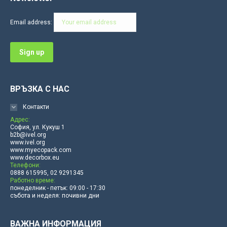
opens
opens
opens
opens
opens
opens
in
in
in
in
in
in
Email address:
new
new
new
new
new
new
window
window
window
window
window
window
ВРЪЗКА С НАС
Контакти
Адрес:
София, ул. Кукуш 1
b2b@ivel.org
www.ivel.org
www.myecopack.com
www.decorbox.eu
Телефони:
0888 615995, 02 9291345
Работно време:
понеделник - петък: 09:00 - 17:30
събота и неделя: почивни дни
ВАЖНА ИНФОРМАЦИЯ