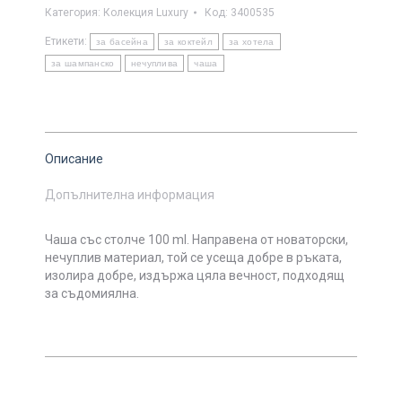
Категория:
Колекция Luxury
Код:
3400535
Етикети:
за басейна
за коктейл
за хотела
за шампанско
нечуплива
чаша
Описание
Допълнителна информация
Чаша със столче 100 ml. Направена от новаторски,
нечуплив материал, той се усеща добре в ръката,
изолира добре, издържа цяла вечност, подходящ
за съдомиялна.