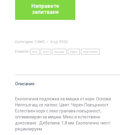
Категория:
ОФИС
Код:
P026
Етикети:
еко
корк
мишка
офис
подложка
Описание
Екологична подложка за мишка от корк.
Основа:
Неплъзгащ се латекс.
Цвят: Черен
Повърхност:
Естествен корк с леко грапава повърхност,
оптимизиран за мишки.
Меко и естествено
докосване.
Дебелина: 1,8 мм.
Екологично чист/
рециклируем.