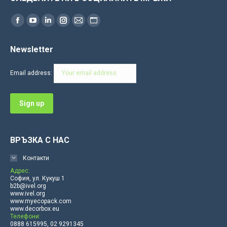
Find us on:
Facebook
YouTube
Linkedin
Instagram
Mail
Website
page
page
page
page
page
page
Newsletter
opens
opens
opens
opens
opens
opens
in
in
in
in
in
in
Email address:
new
new
new
new
new
new
window
window
window
window
window
window
ВРЪЗКА С НАС
Контакти
Адрес:
София, ул. Кукуш 1
b2b@ivel.org
www.ivel.org
www.myecopack.com
www.decorbox.eu
Телефони:
0888 615995, 02 9291345