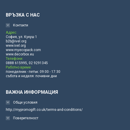
ВРЪЗКА С НАС
Контакти
Адрес:
София, ул. Кукуш 1
b2b@ivel.org
www.ivel.org
www.myecopack.com
www.decorbox.eu
Телефони:
0888 615995, 02 9291345
Работно време:
понеделник - петък: 09:00 - 17:30
събота и неделя: почивни дни
ВАЖНА ИНФОРМАЦИЯ
Общи условия
http://mypromogift.co.uk/terms-and-conditions/
Поверителност