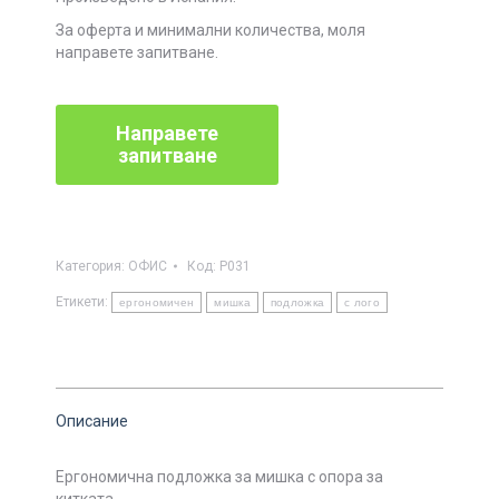
За оферта и минимални количества, моля
направете запитване.
Категория:
ОФИС
Код:
P031
Етикети:
ергономичен
мишка
подложка
с лого
Описание
Ергономична подложка за мишка с опора за
китката.