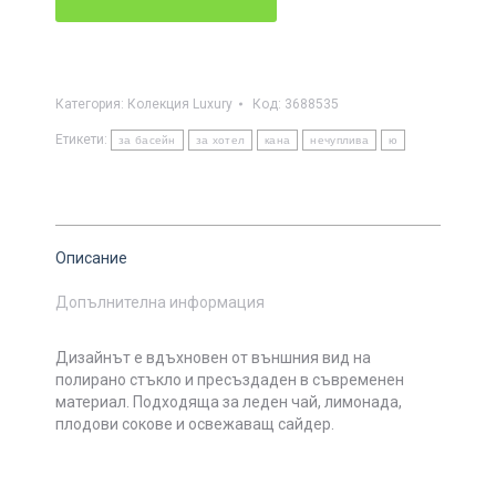
Категория:
Колекция Luxury
Код:
3688535
Етикети:
за басейн
за хотел
кана
нечуплива
ю
Описание
Допълнителна информация
Дизайнът е вдъхновен от външния вид на
полирано стъкло и пресъздаден в съвременен
материал. Подходяща за леден чай, лимонада,
плодови сокове и освежаващ сайдер.