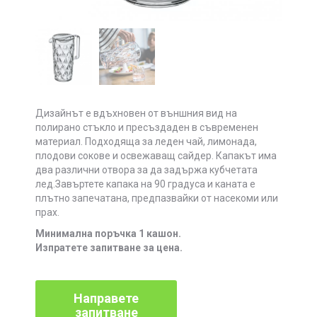
Дизайнът е вдъхновен от външния вид на
полирано стъкло и пресъздаден в съвременен
материал. Подходяща за леден чай, лимонада,
плодови сокове и освежаващ сайдер. Капакът има
два различни отвора за да задържа кубчетата
лед.Завъртете капака на 90 градуса и каната е
плътно запечатана, предпазвайки от насекоми или
прах.
Минимална поръчка 1 кашон.
Изпратете запитване за цена.