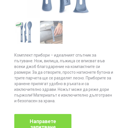
Комплект прибори – идеалният спътник за
пътуване. Нож, вилица, лъжица се вписват във
всеки джоб благодарение на компактните си
размери. За да отворите, просто натиснете бутона и
трите парчета ще се разделят лесно. Приборите за
хранене прилягат удобно в ръката и са
изключително здрави. Ножът може да реже дори
пържоли! Материалът е изключително дълготраен
и безопасен за храна.