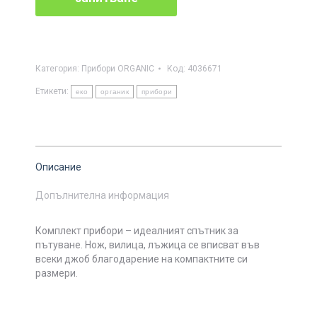
Категория:
Прибори ORGANIC
Код:
4036671
Етикети:
еко
органик
прибори
Описание
Допълнителна информация
Комплект прибори – идеалният спътник за
пътуване. Нож, вилица, лъжица се вписват във
всеки джоб благодарение на компактните си
размери.