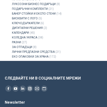
ЛУКСОЗНИ БИЗНЕС ПОДАРЪЦИ
(8)
ПОДАРЪЧНИ КОМПЛЕКТИ
(21)
БАНЕР СТОЙКИ И ЕКСПО СТЕНИ
(14)
БИСКВИТИ С ЛОГО
(5)
КЛЮЧОДЪРЖАТЕЛИ
(6)
ДИГИТАЛНИ РЕШЕНИЯ
(2)
КАЛЕНДАРИ
(45)
КОЛЕДНА УКРАСА
(38)
РАЗНИ
(27)
ЗА ОТПАДЪЦИ
(8)
ЛИЧНИ ПРЕДПАЗНИ СРЕДСТВА
(21)
ЕКО ОПАКОВКИ ЗА ХРАНА
(172)
СЛЕДВАЙТЕ НИ В СОЦИАЛНИТЕ МРЕЖИ
Find us on:
Facebook
YouTube
Linkedin
Instagram
Mail
Website
page
page
page
page
page
page
Newsletter
opens
opens
opens
opens
opens
opens