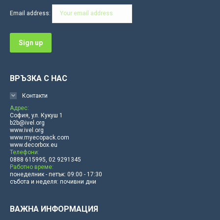
in
in
in
in
in
in
Email address:
new
new
new
new
new
new
window
window
window
window
window
window
ВРЪЗКА С НАС
Контакти
Адрес:
София, ул. Кукуш 1
b2b@ivel.org
www.ivel.org
www.myecopack.com
www.decorbox.eu
Телефони:
0888 615995, 02 9291345
Работно време:
понеделник - петък: 09:00 - 17:30
събота и неделя: почивни дни
ВАЖНА ИНФОРМАЦИЯ