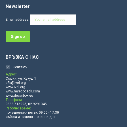
page
page
page
page
page
page
Newsletter
opens
opens
opens
opens
opens
opens
in
in
in
in
in
in
Email address:
new
new
new
new
new
new
window
window
window
window
window
window
ВРЪЗКА С НАС
Контакти
Адрес:
София, ул. Кукуш 1
b2b@ivel.org
www.ivel.org
www.myecopack.com
www.decorbox.eu
Телефони:
0888 615995, 02 9291345
Работно време:
понеделник - петък: 09:00 - 17:30
събота и неделя: почивни дни