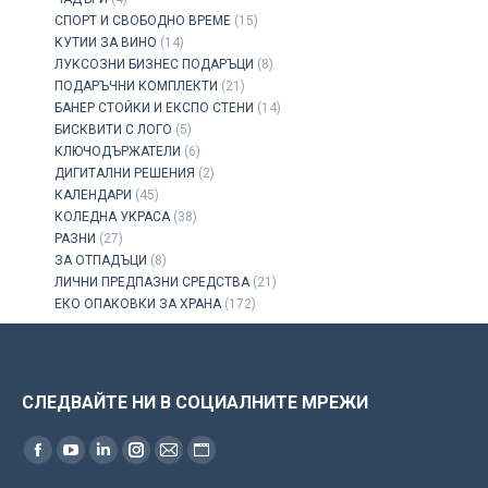
СПОРТ И СВОБОДНО ВРЕМЕ
(15)
КУТИИ ЗА ВИНО
(14)
ЛУКСОЗНИ БИЗНЕС ПОДАРЪЦИ
(8)
ПОДАРЪЧНИ КОМПЛЕКТИ
(21)
БАНЕР СТОЙКИ И ЕКСПО СТЕНИ
(14)
БИСКВИТИ С ЛОГО
(5)
КЛЮЧОДЪРЖАТЕЛИ
(6)
ДИГИТАЛНИ РЕШЕНИЯ
(2)
КАЛЕНДАРИ
(45)
КОЛЕДНА УКРАСА
(38)
РАЗНИ
(27)
ЗА ОТПАДЪЦИ
(8)
ЛИЧНИ ПРЕДПАЗНИ СРЕДСТВА
(21)
ЕКО ОПАКОВКИ ЗА ХРАНА
(172)
СЛЕДВАЙТЕ НИ В СОЦИАЛНИТЕ МРЕЖИ
Find us on:
Facebook
YouTube
Linkedin
Instagram
Mail
Website