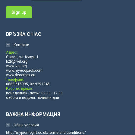
window
window
window
window
window
window
ВРЪЗКА С НАС
Контакти
Адрес:
София, ул. Кукуш 1
b2b@ivel.org
www.ivel.org
www.myecopack.com
www.decorbox.eu
Телефони:
0888 615995, 02 9291345
Работно време:
понеделник - петък: 09:00 - 17:30
събота и неделя: почивни дни
ВАЖНА ИНФОРМАЦИЯ
Общи условия
http://mypromogift.co.uk/terms-and-conditions/