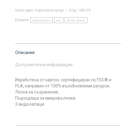
Категория:
Картонени кутии
Код:
188109
Етикети:
еднократни
еко
кутии храна
Описание
Допълнителна информация
Изработена от картон, сертифициран по FSC® и
PLA, направен от 100% възобновяеми ресурси.
Лесна за съхранение.
Подходяща за микровълнова.
2 вида капаци.