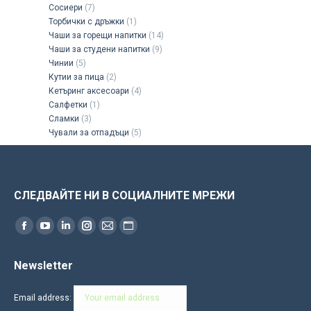
Сосиери
(7)
Торбички с дръжки
(1)
Чаши за горещи напитки
(14)
Чаши за студени напитки
(9)
Чинии
(5)
Кутии за пица
(2)
Кетъринг аксесоари
(4)
Салфетки
(1)
Сламки
(3)
Чували за отпадъци
(5)
СЛЕДВАЙТЕ НИ В СОЦИАЛНИТЕ МРЕЖИ
Find us on:
Facebook
YouTube
Linkedin
Instagram
Mail
Website
page
page
page
page
page
page
Newsletter
opens
opens
opens
opens
opens
opens
in
in
in
in
in
in
Email address:
new
new
new
new
new
new