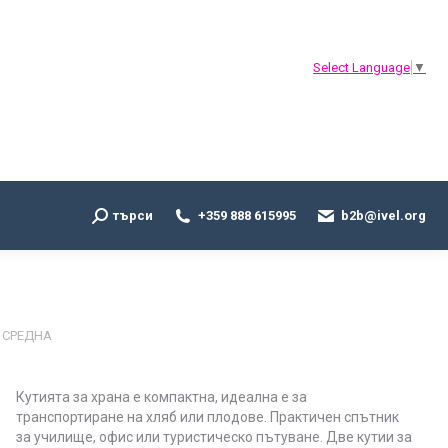
Search:
търси
+359 888 615995
b2b@ivel.org
Select Language
▼
Search:
търси
+359 888 615995
b2b@ivel.org
– СРЕДНА
Кутията за храна е компактна, идеална е за
транспортиране на хляб или плодове. Практичен спътник
за училище, офис или туристическо пътуване. Две кутии за