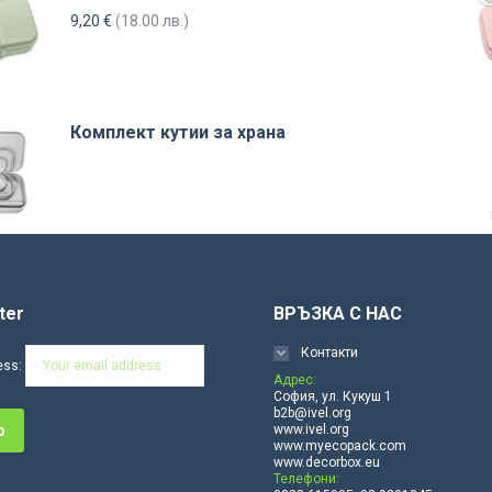
9,20
€
(18.00 лв.)
Комплект кутии за храна
ter
ВРЪЗКА С НАС
Контакти
ess:
Адрес:
София, ул. Кукуш 1
b2b@ivel.org
www.ivel.org
www.myecopack.com
www.decorbox.eu
Телефони: