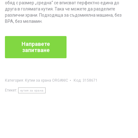
обяд с размер „средна“ се вписват перфектно едина до
друга в голямата кутия. Така че можете да разделите
различни храни. Подходяща за съдомиялна машина, без
BPA, без меламин.
Категория:
Кутии за храна ORGANIC
Код:
3158671
Етикет:
кутия за храна