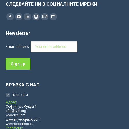
СЛЕДВАЙТЕ НИ В СОЦИАЛНИТЕ МРЕЖИ
Find us on:
Facebook
YouTube
Linkedin
Instagram
Mail
Website
page
page
page
page
page
page
Newsletter
opens
opens
opens
opens
opens
opens
in
in
in
in
in
in
Email address:
new
new
new
new
new
new
window
window
window
window
window
window
ВРЪЗКА С НАС
Контакти
Адрес:
София, ул. Кукуш 1
b2b@ivel.org
www.ivel.org
www.myecopack.com
www.decorbox.eu
Телефони: