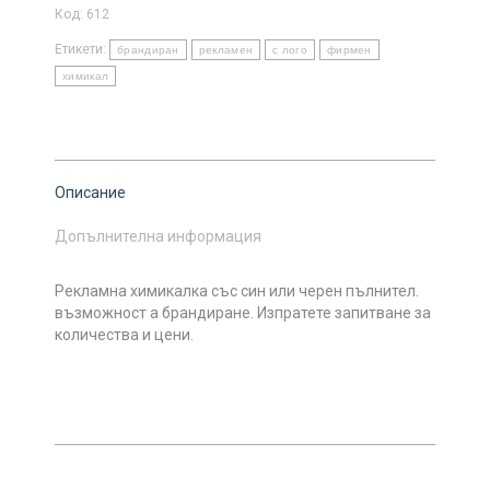
Код:
612
Етикети:
брандиран
рекламен
с лого
фирмен
химикал
Описание
Допълнителна информация
Рекламна химикалка със син или черен пълнител.
възможност а брандиране. Изпратете запитване за
количества и цени.