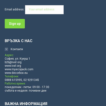
in
in
in
in
in
in
Email address:
new
new
new
new
new
new
window
window
window
window
window
window
ВРЪЗКА С НАС
Контакти
Адрес:
София, ул. Кукуш 1
b2b@ivel.org
www.ivel.org
www.myecopack.com
www.decorbox.eu
Телефони:
0888 615995, 02 9291345
Работно време:
понеделник - петък: 09:00 - 17:30
събота и неделя: почивни дни
ВАЖНА ИНФОРМАЦИЯ