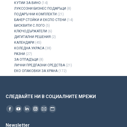
КУТИИ ЗА ВИНО
(14)
ЛУКСОЗНИ БИЗНЕС ПОДАРЪЦИ
(8)
ПОДАРЪЧНИ КОМПЛЕКТИ
(21)
БАНЕР СТОЙКИ И ЕКСПО СТЕНИ
(14)
БИСКВИТИ С ЛОГО
(5)
КЛЮЧОДЪРЖАТЕЛИ
(6)
ДИГИТАЛНИ РЕШЕНИЯ
(2)
КАЛЕНДАРИ
(45)
КОЛЕДНА УКРАСА
(38)
РАЗНИ
(27)
ЗА ОТПАДЪЦИ
(8)
ЛИЧНИ ПРЕДПАЗНИ СРЕДСТВА
(21)
ЕКО ОПАКОВКИ ЗА ХРАНА
(172)
СЛЕДВАЙТЕ НИ В СОЦИАЛНИТЕ МРЕЖИ
Find us on:
Facebook
YouTube
Linkedin
Instagram
Mail
Website
page
page
page
page
page
page
Newsletter
opens
opens
opens
opens
opens
opens