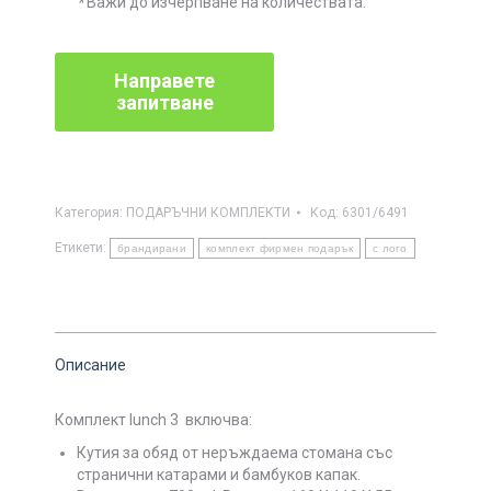
*
Важи до изчерпване на количествата.
Категория:
ПОДАРЪЧНИ КОМПЛЕКТИ
Код:
6301/6491
Етикети:
брандирани
комплект фирмен подарък
с лого
Описание
Комплект
lunch 3
включва:
Кутия за обяд от неръждаема стомана със
странични катарами и бамбуков капак.