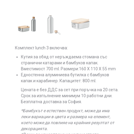
Комплект
lunch 3
включва:
Кутия за обяд от неръждаема стомана със
странични катарами и бамбуков капак.
Вместимост 700 ml. Размери:
160 X 110 X 55 mm
Едностенна алуминиева бутилка с бамбуков
капак и карабинер. Капацитет: 800 ml.
Цената е без ДДС за сет при поръчка на 20 сета.
Срок за изпълнение минимум 10 работни дни.
Безплатна доставка за София.
*Бамбукът е естествен продукт, може да има
леки вариации в цвета и размера на елемент,
което може да повлияе на крайния резултат от
декорацията.