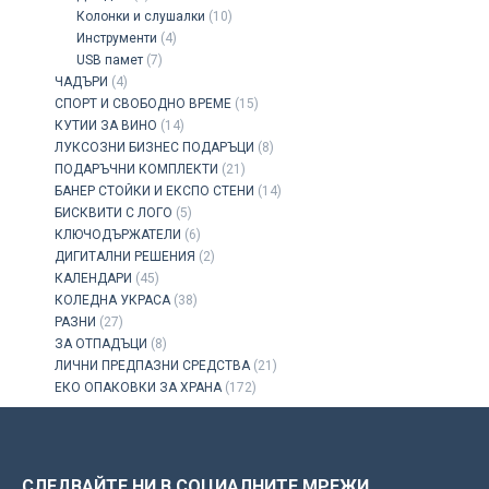
Колонки и слушалки
(10)
Инструменти
(4)
USB памет
(7)
ЧАДЪРИ
(4)
СПОРТ И СВОБОДНО ВРЕМЕ
(15)
КУТИИ ЗА ВИНО
(14)
ЛУКСОЗНИ БИЗНЕС ПОДАРЪЦИ
(8)
ПОДАРЪЧНИ КОМПЛЕКТИ
(21)
БАНЕР СТОЙКИ И ЕКСПО СТЕНИ
(14)
БИСКВИТИ С ЛОГО
(5)
КЛЮЧОДЪРЖАТЕЛИ
(6)
ДИГИТАЛНИ РЕШЕНИЯ
(2)
КАЛЕНДАРИ
(45)
КОЛЕДНА УКРАСА
(38)
РАЗНИ
(27)
ЗА ОТПАДЪЦИ
(8)
ЛИЧНИ ПРЕДПАЗНИ СРЕДСТВА
(21)
ЕКО ОПАКОВКИ ЗА ХРАНА
(172)
СЛЕДВАЙТЕ НИ В СОЦИАЛНИТЕ МРЕЖИ