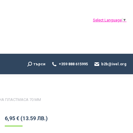
Search:
търси
+359 888 615995
b2b@ivel.org
Select Language
▼
Search:
търси
+359 888 615995
b2b@ivel.org
НА ПЛАСТМАСА 70 MM
6,95
€
(13.59 ЛВ.)