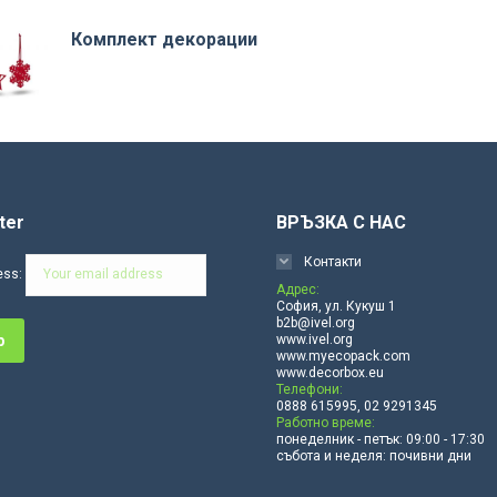
Комплект декорации
ter
ВРЪЗКА С НАС
Контакти
ess:
Адрес:
София, ул. Кукуш 1
b2b@ivel.org
www.ivel.org
www.myecopack.com
www.decorbox.eu
Телефони:
0888 615995, 02 9291345
Работно време:
понеделник - петък: 09:00 - 17:30
събота и неделя: почивни дни