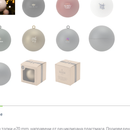
ие
 топки ⌀70 mm, направени от рециклирана пластмаса. Произведено