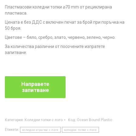
Пластмасови коледни топки ⌀70 mm от рециклирана
пластмаса.
Цената е без ДДС с включен печат за брой при поръчка на
50 броя.
Цветове – бяло, сребро, злато, червено, зелено, черно.
За количества различни от посочените изпратете
запитване.
Категория:
Коледни топки с лого
Код:
Ocean Bound Plastic
Етикети:
коледни играчки с лого
коледни топки с лого