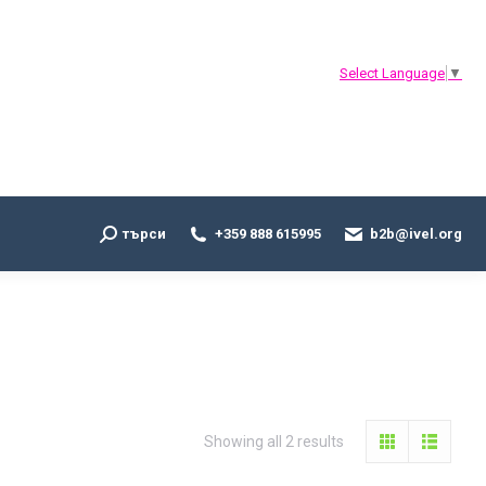
Search:
търси
+359 888 615995
b2b@ivel.org
Select Language
▼
Search:
търси
+359 888 615995
b2b@ivel.org
Sorted
Showing all 2 results
by
latest