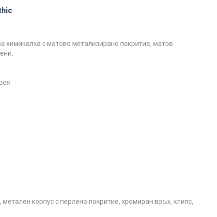
hic
а химикалка с матово метализирано покритие, матов
ени.
роя
 метален корпус с перлено покритие, хромиран връх, клипс,