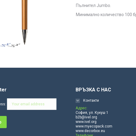
Пълнител Jumbo.
Минимално количество 100 б
ter
ВРЪЗКА С НАС
Контакти
ess:
Адрес:
София, ул. Кукуш 1
b2b@ivel.org
www.ivel.org
www.myecopack.com
www.decorbox.eu
Телефони: