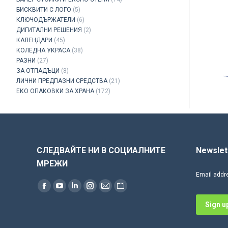
БИСКВИТИ С ЛОГО
(5)
КЛЮЧОДЪРЖАТЕЛИ
(6)
ДИГИТАЛНИ РЕШЕНИЯ
(2)
КАЛЕНДАРИ
(45)
КОЛЕДНА УКРАСА
(38)
РАЗНИ
(27)
ЗА ОТПАДЪЦИ
(8)
ЛИЧНИ ПРЕДПАЗНИ СРЕДСТВА
(21)
ЕКО ОПАКОВКИ ЗА ХРАНА
(172)
СЛЕДВАЙТЕ НИ В СОЦИАЛНИТЕ
Newslet
МРЕЖИ
Email addr
Find us on:
Facebook
YouTube
Linkedin
Instagram
Mail
Website
page
page
page
page
page
page
opens
opens
opens
opens
opens
opens