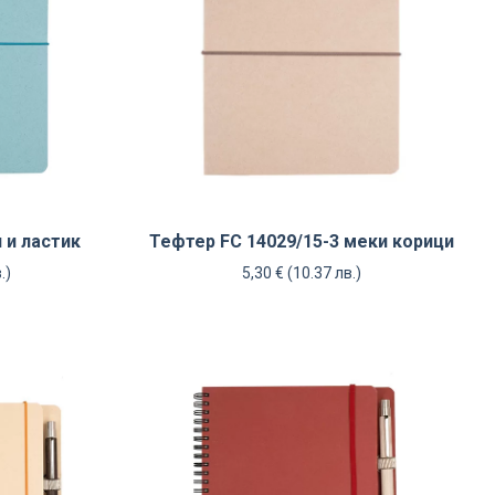
 и ластик
Тефтер FC 14029/15-3 меки корици
.)
5,30
€
(10.37 лв.)