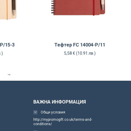
P/15-3
Тефтер FC 14004-P/11
.)
5,58
€
(10.91 лв.)
→
ВАЖНА ИНФОРМАЦИЯ
Общи условия
http://mypromogift.co.uk/terms-and-
conditions/