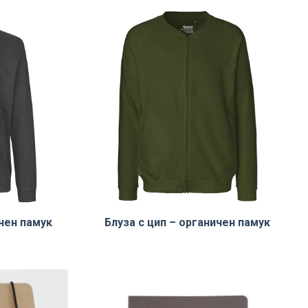
ичен памук
Блуза с цип – органичен памук