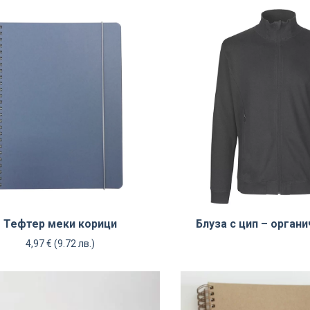
Тефтер меки корици
Блуза с цип – орган
4,97
€
(9.72 лв.)