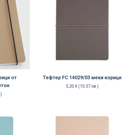
рици от
Тефтер FC 14029/03 меки корици
ртон
5,30
€
(10.37 лв.)
.)