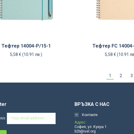
Тефтер 14004-P/15-1
Тефтер FC 14004-
5,58
€
(10.91 лв.)
5,58
€
(10.91 лв
1
2
3
ter
ВРЪЗКА С НАС
Контакти
ess:
Адрес:
София, ул. Кукуш 1
b2b@ivel.org