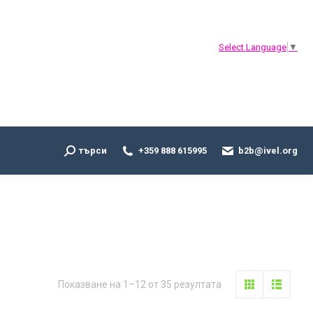
Search:
търси
+359 888 615995
b2b@ivel.org
Select Language
▼
Search:
търси
+359 888 615995
b2b@ivel.org
Sorted
Показване на 1–12 от 35 резултата
by
latest