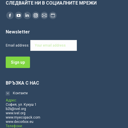
СЛЕДВАЙТЕ НИ В СОЦИАЛНИТЕ МРЕЖИ
Find us on:
Facebook
YouTube
Linkedin
Instagram
Mail
Website
page
page
page
page
page
page
Newsletter
opens
opens
opens
opens
opens
opens
in
in
in
in
in
in
Email address:
new
new
new
new
new
new
window
window
window
window
window
window
ВРЪЗКА С НАС
Контакти
Адрес:
София, ул. Кукуш 1
b2b@ivel.org
www.ivel.org
www.myecopack.com
www.decorbox.eu
Телефони: