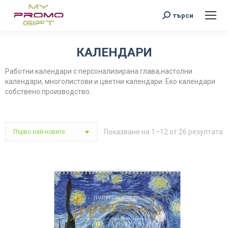
Search:
търси
КАЛЕНДАРИ
You are here:
Работни календари с персонализирана глава,настолни
календари, многолистови и цветни календари. Еко календари
собствено производство.
S
Показване на 1–12 от 26 резултата
b
l